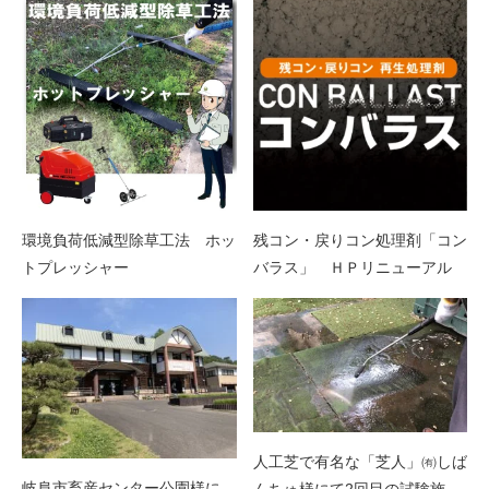
環境負荷低減型除草工法 ホッ
残コン・戻りコン処理剤「コン
トプレッシャー
バラス」 ＨＰリニューアル
人工芝で有名な「芝人」㈲しば
岐阜市畜産センター公園様に
んちゅ様にて2回目の試験施