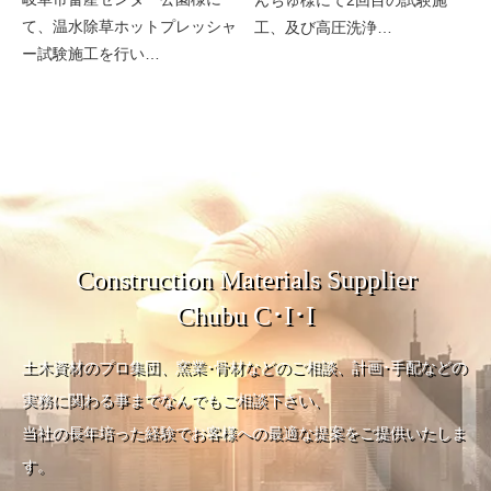
て、温水除草ホットプレッシャ
工、及び高圧洗浄…
ー試験施工を行い…
Construction Materials Supplier
Chubu C･I･I
土木資材のプロ集団、窯業･骨材などのご相談、計画･手配などの
実務に関わる事までなんでもご相談下さい、
当社の長年培った経験でお客様への最適な提案をご提供いたしま
す。