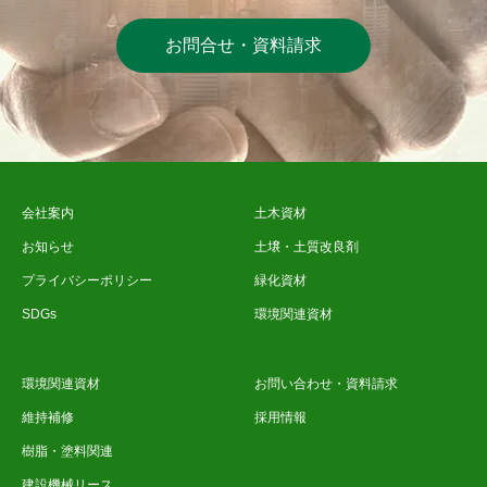
お問合せ・資料請求
会社案内
土木資材
お知らせ
土壌・土質改良剤
プライバシーポリシー
緑化資材
SDGs
環境関連資材
環境関連資材
お問い合わせ・資料請求
維持補修
採用情報
樹脂・塗料関連
建設機械リース