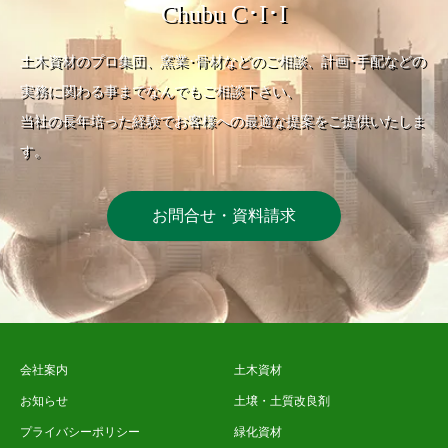
Chubu C･I･I
土木資材のプロ集団、窯業･骨材などのご相談、計画･手配などの
実務に関わる事までなんでもご相談下さい、
当社の長年培った経験でお客様への最適な提案をご提供いたしま
す。
お問合せ・資料請求
会社案内
土木資材
お知らせ
土壌・土質改良剤
プライバシーポリシー
緑化資材