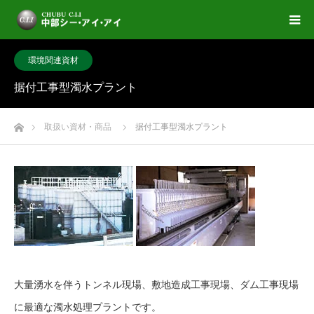
環境関連資材
据付工事型濁水プラント
ホーム
取扱い資材・商品
据付工事型濁水プラント
大量湧水を伴うトンネル現場、敷地造成工事現場、ダム工事現場
に最適な濁水処理プラントです。