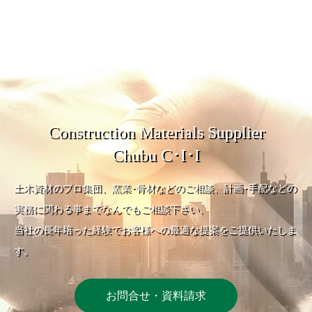
Construction Materials Supplier
Chubu C･I･I
土木資材のプロ集団、窯業･骨材などのご相談、計画･手配などの
実務に関わる事までなんでもご相談下さい、
当社の長年培った経験でお客様への最適な提案をご提供いたしま
す。
お問合せ・資料請求