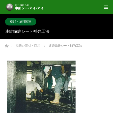
樹脂・塗料関連
連続繊維シート補強工法
ホーム
取扱い資材・商品
連続繊維シート補強工法