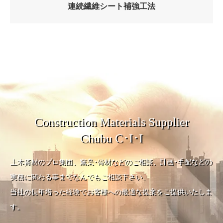
連続繊維シート補強工法
Construction Materials Supplier
Chubu C･I･I
土木資材のプロ集団、窯業･骨材などのご相談、計画･手配などの
実務に関わる事までなんでもご相談下さい、
当社の長年培った経験でお客様への最適な提案をご提供いたしま
す。