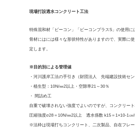
現場打設透水コンクリート工法
特殊混和材「ビーコン」「ビーコンプラスS」の使用に
骨材にはには様々な形状特性がありますので、実際に使
定します。
※目的別による管理値
・河川護岸工法の手引き（財団法人 先端建設技術セン
・植生型：10N/㎜2以上・空隙率21～30％
・ 間詰め工
自重で破壊されない強度でよいのですが、コンクリート
圧縮強度σ28＝10N/㎜2以上 透水係数 k15＝1×10-1㎝
※法枠は現場打ちコンクリート、二次製品、自在フレー