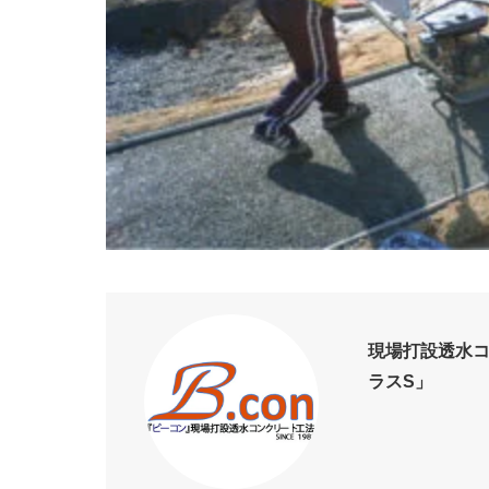
現場打設透水
ラスS」