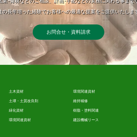
窯業･骨材などのご相談、計画･手配などの実務に関わる事まで
社の長年培った経験でお客様への最適な提案をご提供いたしま
お問合せ・資料請求
土木資材
環境関連資材
土壌・土質改良剤
維持補修
緑化資材
樹脂・塗料関連
環境関連資材
建設機械リース