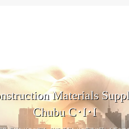
nstruction Materials Suppl
Chubu C･I･I