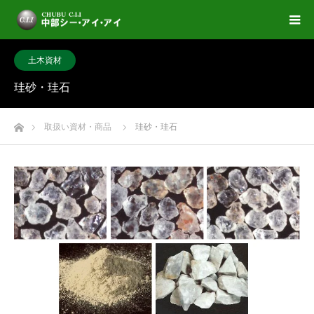
土木資材
珪砂・珪石
ホーム
取扱い資材・商品
珪砂・珪石