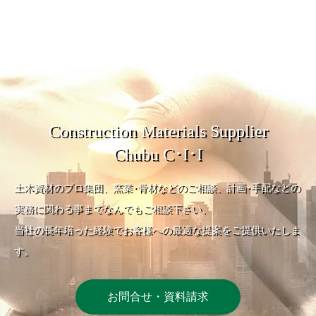
Construction Materials Supplier
Chubu C･I･I
土木資材のプロ集団、窯業･骨材などのご相談、計画･手配などの
実務に関わる事までなんでもご相談下さい、
当社の長年培った経験でお客様への最適な提案をご提供いたしま
す。
お問合せ・資料請求