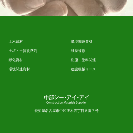
土木資材
環境関連資材
土壌・土質改良剤
維持補修
緑化資材
樹脂・塗料関連
環境関連資材
建設機械リース
愛知県名古屋市中区正木四丁目８番７号