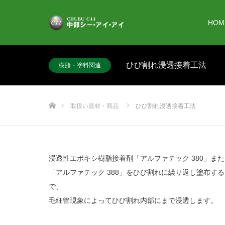
HOM
ひび割れ浸透接着工法
樹脂・塗料関連
ホーム
取扱い資材・商品
ひび割れ浸透接着工法
浸透性エポキシ樹脂接着剤「アルファテック 380」また
「アルファテック 388」をひび割れに繰り返し塗布す
で、
毛細管現象によってひび割れ内部にまで浸透します。