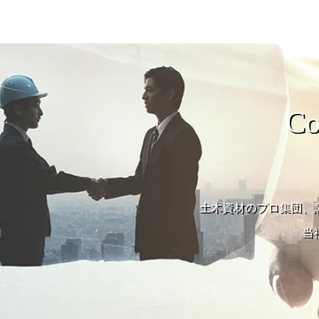
Co
土木資材のプロ集団、
当