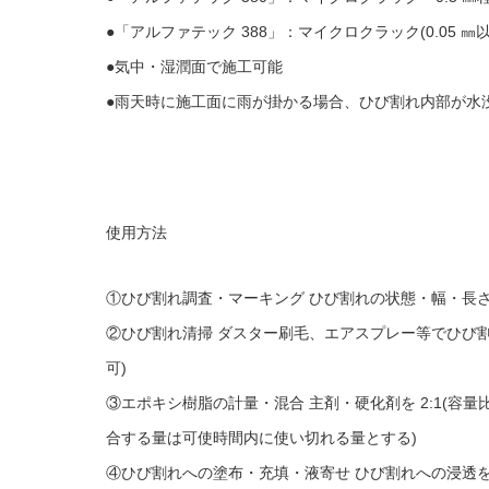
●「アルファテック 388」：マイクロクラック(0.05 ㎜以
●気中・湿潤面で施工可能
●雨天時に施工面に雨が掛かる場合、ひび割れ内部が水
使用方法
①ひび割れ調査・マーキング ひび割れの状態・幅・長
②ひび割れ清掃 ダスター刷毛、エアスプレー等でひび割
可)
③エポキシ樹脂の計量・混合 主剤・硬化剤を 2:1(容
合する量は可使時間内に使い切れる量とする)
④ひび割れへの塗布・充填・液寄せ ひび割れへの浸透