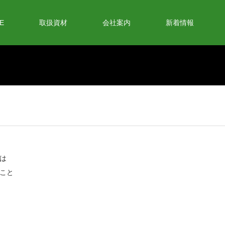
E
取扱資材
会社案内
新着情報
は
ること