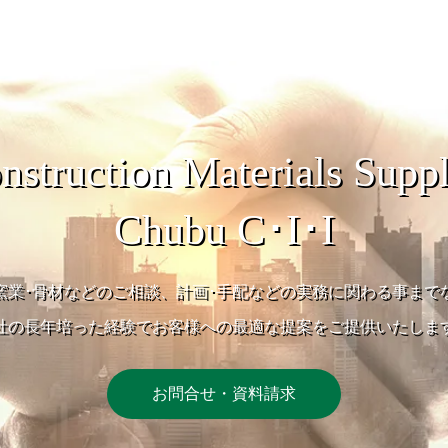
nstruction Materials Suppl
Chubu C･I･I
窯業･骨材などのご相談、計画･手配などの実務に関わる事まで
社の長年培った経験でお客様への最適な提案をご提供いたしま
お問合せ・資料請求