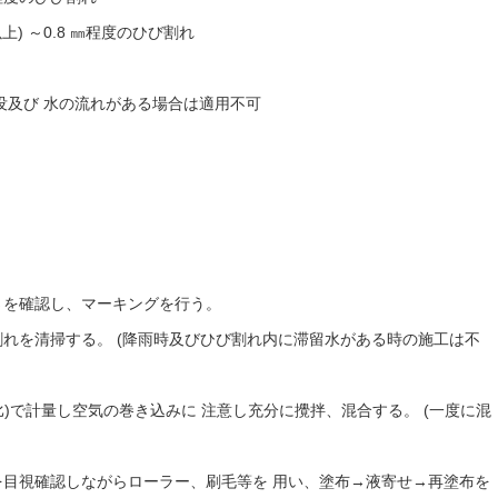
上) ～0.8 ㎜程度のひび割れ
没及び 水の流れがある場合は適用不可
さを確認し、マーキングを行う。
れを清掃する。 (降雨時及びひび割れ内に滞留水がある時の施工は不
量比)で計量し空気の巻き込みに 注意し充分に攪拌、混合する。 (一度に混
を目視確認しながらローラー、刷毛等を 用い、塗布→液寄せ→再塗布を