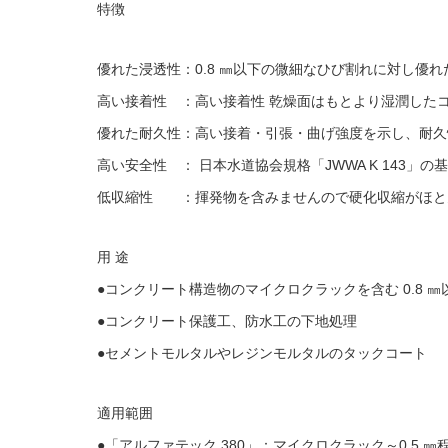
特徴
優れた浸透性：0.8 ㎜以下の微細なひび割れに対し優
高い接着性 ：高い接着性 乾燥面はもとより湿潤した
優れた耐久性：高い接着・引張・曲げ強度を示し、耐久
高い安全性 ： 日本水道協会規格「JWWA K 143
低収縮性 ：揮発物を含みませんので硬化収縮がほと
用 途
●コンクリート構造物のマイクロクラックを含む 0.8 
●コンクリート保護工、防水工の下地処理
●セメントモルタルやレジンモルタルのタックコート
適用範囲
●「アルファテック 380」：マイクロクラック～0.5 