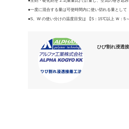
●主剤・硬化剤を 2:1(重量比)で計量し、空気の巻き
●一度に混合する量は可使時間内に使い切れる量として 
●S、W の使い分けの温度目安は 【S：15℃以上 Ｗ：5
ひび割れ浸透