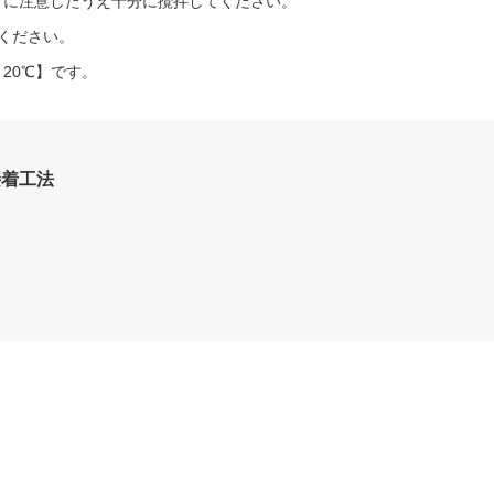
込み に注意したうえ十分に攪拌してください。
ください。
～20℃】です。
接着工法